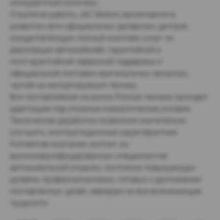
конкурентной политики.
Стратегия работы JAC Motors заключается в 
развитии сети официальных дилерских центров, 
осуществляющих полный комплекс услуг по 
реализации автомобилей, гарантийной и 
постгарантийной сервисной поддержки и 
официальной поставки оригинальных запасных 
частей на импортируемую технику.
Вся поставляемая на рынок России техника проходит 
адаптацию под сложные климатические условия. 
Технические доработки позволили значительно 
улучшить эксплуатационные характеристики.
Коллектив компании состоит из 
высококвалифицированных специалистов 
автомобильной отрасли, постоянно повышающих 
уровень профессионализма, готовых к достижению 
поставленных целей, невзирая на все возникающие 
трудности.