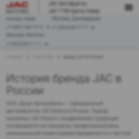
JAC Автофургон
JAC ТТМ Центр Север
Москва, Север
+7 (495) 248-15-15
+7 (495)248-77-77
+7(495)230-11-11
Главная
О БРЕНДЕ
Бренд JAC в России
История бренда JAC в 
России
ООО «Джак Автомобиль» – официальный 
дистрибьютор JAC Motors в России. Подход 
компании JAC Motors к продвижению продукции 
основывается на принципах профессионализма, 
максимальной клиентоориентированности и честной 