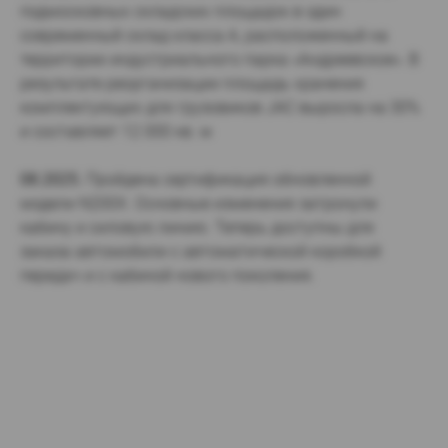
подмосковных складских площадок в один
современный склад класса А, расположенный на
территории индустриального парка «Андреевское». В
результате реорганизации площадь хранения
комплектующих для грузовиков JAC выросла на 30%
и составляет 12 000 кв. м
08.2025.
Пройдена сертификация обновленной
модели N200X. Основные изменения затронули
кабину и силовую линию. Теперь доступны для
заказа автомобили с автоматической коробкой
передач и с кабиной нового поколения.