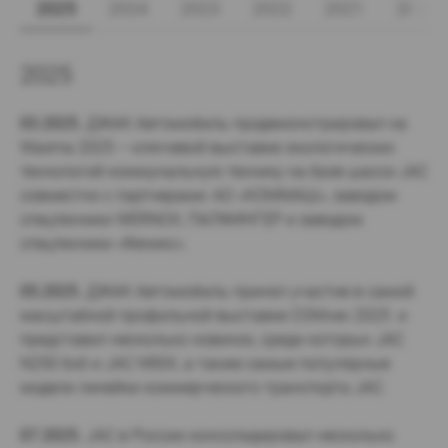
2025
2024
2023
2022
2021
2020
2025
03.2025.
ДЖАК Автомобиль продемонстрировал на
Wasma 2025 – ключевой выставке экологических
технологий коммунальную технику на базе шасси JAC
совместно с партнерами: АО «КОММАШ», заводом
спецтехники WERNOX, ПАЛФИНГЕР и заводом
спецтехники «Феникс».
05.2025.
ДЖАК Автомобиль принял участие в самой
масштабной профильной выставке COMvex 2025 и
представил несколько новинок, среди которых JAC
N250 6х6 и JAC N90X, а также самые популярные
модели линейки коммерческого транспорта JAC.
07.2025.
JAC в России консолидировал несколько