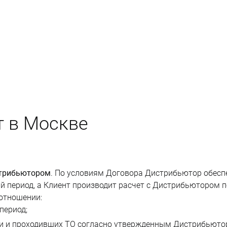
т в Москве
стрибьютором
. По условиям Договора Дистрибьютор обеспе
ый период, а Клиент производит расчет с Дистрибьютором 
отношении:
период;
ии и проходивших ТО согласно утвержденным Дистрибьюто