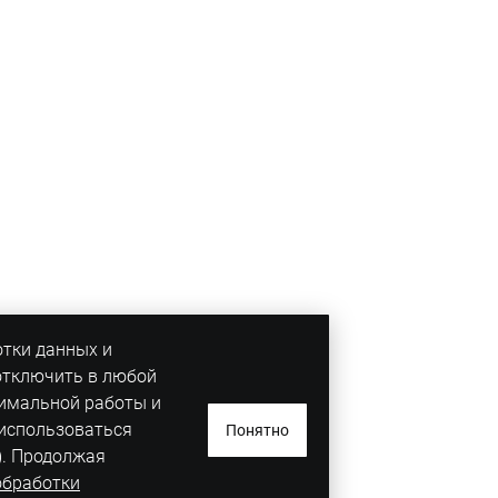
отки данных и
отключить в любой
тимальной работы и
 использоваться
Понятно
). Продолжая
обработки